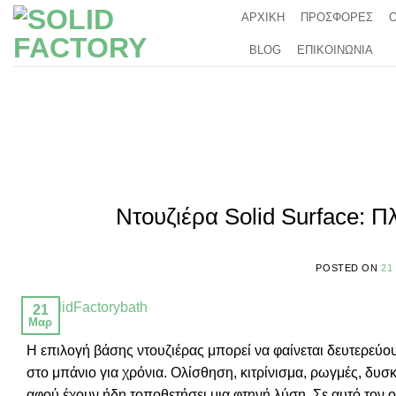
Μετάβαση
ΑΡΧΙΚΗ
ΠΡΟΣΦΟΡΕΣ
στο
BLOG
ΕΠΙΚΟΙΝΩΝΙΑ
περιεχόμενο
Ντουζιέρα Solid Surface: 
POSTED ON
21
21
Μαρ
Η επιλογή βάσης ντουζιέρας μπορεί να φαίνεται δευτερεύ
στο μπάνιο για χρόνια. Ολίσθηση, κιτρίνισμα, ρωγμές, δ
αφού έχουν ήδη τοποθετήσει μια φτηνή λύση. Σε αυτό τον οδ