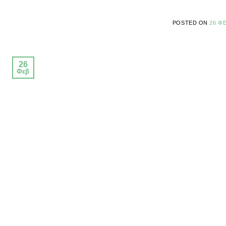
POSTED ON
26 Φ
26
Φεβ