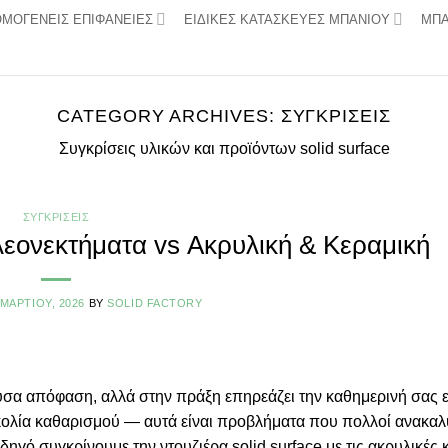
ΟΜΟΓΕΝΕΙΣ ΕΠΙΦΑΝΕΙΕΣ
ΕΙΔΙΚΕΣ ΚΑΤΑΣΚΕΥΕΣ ΜΠΑΝΙΟΥ
ΜΠΑ
CATEGORY ARCHIVES:
ΣΥΓΚΡΊΣΕΙΣ
Συγκρίσεις υλικών και προϊόντων solid surface
ΣΥΓΚΡΊΣΕΙΣ
Πλεονεκτήματα vs Ακρυλική & Κεραμική
 ΜΑΡΤΊΟΥ, 2026
BY
SOLID FACTORY
ουσα απόφαση, αλλά στην πράξη επηρεάζει την καθημερινή σας 
υσκολία καθαρισμού — αυτά είναι προβλήματα που πολλοί ανακα
ηγό συγκρίνουμε την ντουζιέρα solid surface με τις ακρυλικές 