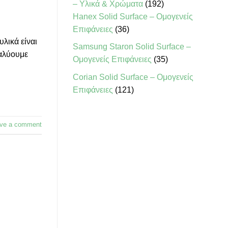
192
– Υλικά & Χρώματα
192
προϊόντα
Hanex Solid Surface – Ομογενείς
36
Επιφάνειες
36
προϊόντα
υλικά είναι
Samsung Staron Solid Surface –
ναλύουμε
35
Ομογενείς Επιφάνειες
35
προϊόντα
Corian Solid Surface – Ομογενείς
121
Επιφάνειες
121
προϊόντα
ve a comment