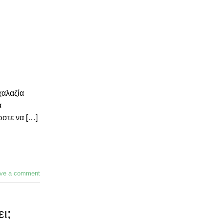
χαλαζία
α
ώστε να […]
ve a comment
ι;