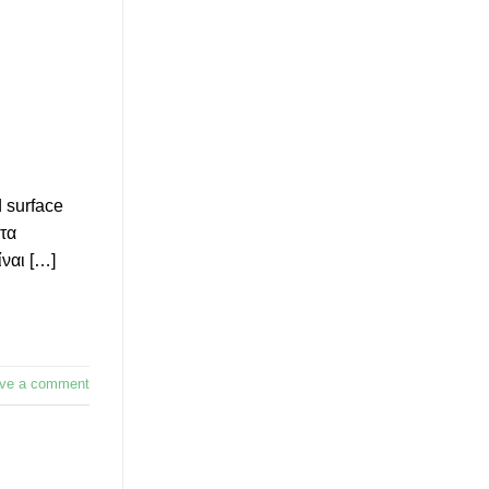
 surface
 τα
ναι […]
ve a comment